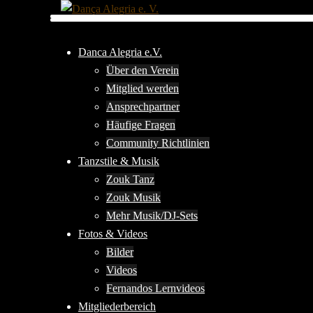
Zum
Inhalt
springen
Danca Alegria e.V.
Über den Verein
Mitglied werden
Ansprechpartner
Häufige Fragen
Community Richtlinien
Tanzstile & Musik
Zouk Tanz
Zouk Musik
Mehr Musik/DJ-Sets
Fotos & Videos
Bilder
Videos
Fernandos Lernvideos
Mitgliederbereich