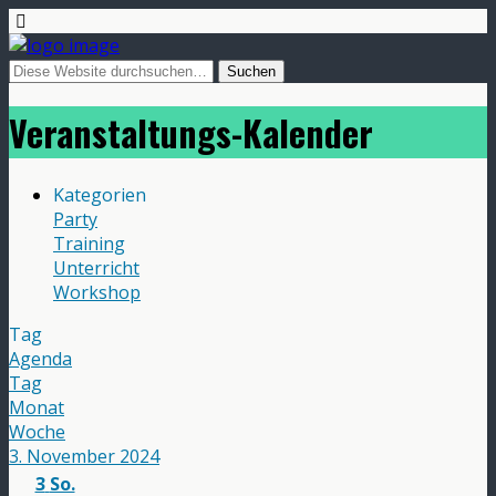
Veranstaltungs-Kalender
Kategorien
Party
Training
Unterricht
Workshop
Tag
Agenda
Tag
Monat
Woche
3. November 2024
3
So.